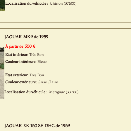
Localisation du véhicule :
Chinon (37500)
JAGUAR MK9 de 1959
550 €
À partir de
Etat intérieur:
Très Bon
Couleur intérieure:
Bleue
Etat extérieur:
Très Bon
Couleur extérieure:
Grise Claire
Localisation du véhicule :
Merignac (33700)
JAGUAR XK 150 SE DHC de 1959