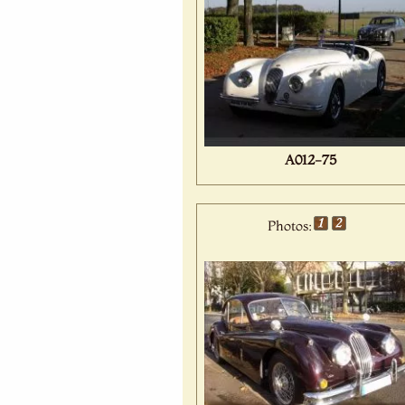
A012-75
Photos: