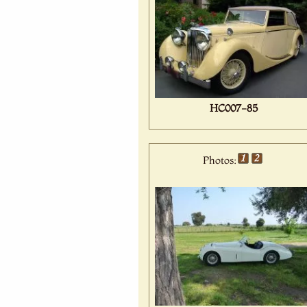
HC007-85
Photos: