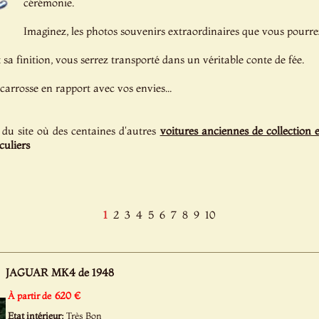
cérémonie.
Imaginez, les photos souvenirs extraordinaires que vous pourrez
t sa finition, vous serrez transporté dans un véritable conte de fée.
 carrosse en rapport avec vos envies...
 du site où des centaines d'autres
voitures anciennes de collection 
culiers
1
2
3
4
5
6
7
8
9
10
JAGUAR MK4 de 1948
620 €
À partir de
Etat intérieur:
Très Bon