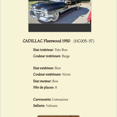
CADILLAC Fleetwood 1950
(HC005-57)
Etat intérieur:
Très Bon
Couleur intérieure:
Beige
Etat extérieur:
Bon
Couleur extérieure:
Noire
Etat moteur:
Bon
Nbr de places:
8
Carrosserie:
Limousine
Sellerie:
Velours