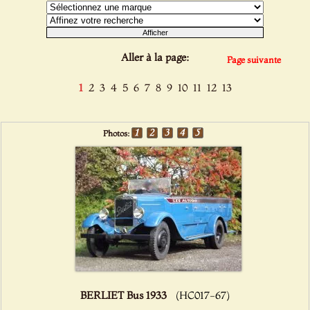
Aller à la page:
Page suivante
1
2
3
4
5
6
7
8
9
10
11
12
13
Photos:
BERLIET Bus 1933
(HC017-67)