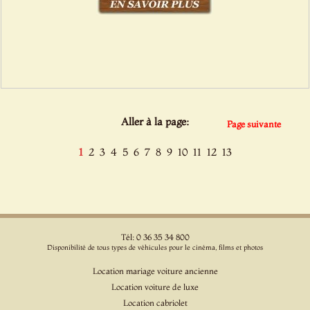
Aller à la page:
Page suivante
1
2
3
4
5
6
7
8
9
10
11
12
13
Tél: 0 36 35 34 800
Disponibilité de tous types de véhicules pour le cinéma, films et photos
Location mariage voiture ancienne
Location voiture de luxe
Location cabriolet