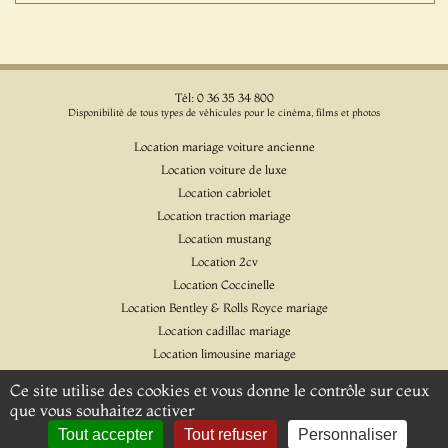
Tél: 0 36 35 34 800
Disponibilité de tous types de véhicules pour le cinéma, films et photos
Location mariage voiture ancienne
Location voiture de luxe
Location cabriolet
Location traction mariage
Location mustang
Location 2cv
Location Coccinelle
Location Bentley & Rolls Royce mariage
Location cadillac mariage
Location limousine mariage
Location voiture pour cinéma et l'événementiel
Ce site utilise des cookies et vous donne le contrôle sur ceux
Location Citroen DS
que vous souhaitez activer
Location Jaguar & Daimler
Tout accepter
Tout refuser
Personnaliser