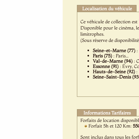
Localisation du véhicule
Ce véhicule de collection est
Disponible pour le cinéma, l
limitrophes.
(Sous réserve de disponibilit
Seine-et-Marne (77)
:
Paris (75)
: Paris...
Val-de-Marne (94)
: C
Essonne (91)
: Évry, C
Hauts-de-Seine (92)
:
Seine-Saint-Denis (93
Informations Tarifaires
Forfaits de location disponib
Forfait 5h et 120 Km:
55
Sont inclus dans tous les forf