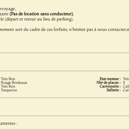
nvoyage,
taire
(Pas de location sans conducteur)
,
 (départ et retour au lieu de parking).
énement sort du cadre de ces forfaits, n'hésitez pas à nous contacter
Très Bon
Etat moteur :
Trè
Rouge Bordeaux
Nbr de places :
5
Très Bon
Carrosserie :
Cab
Turquoise
Sellerie :
Cui
attentes :