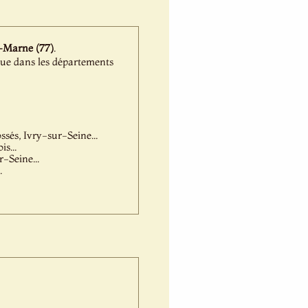
t-Marne (77)
.
que dans les départements
és, Ivry-sur-Seine...
s...
-Seine...
.