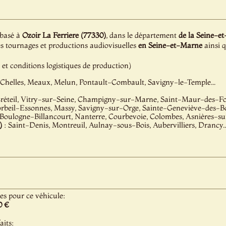
 basé à
Ozoir La Ferriere (77330)
, dans le département
de la Seine-e
es tournages et productions audiovisuelles
en Seine-et-Marne
ainsi 
é et conditions logistiques de production)
 Chelles, Meaux, Melun, Pontault-Combault, Savigny-le-Temple...
réteil, Vitry-sur-Seine, Champigny-sur-Marne, Saint-Maur-des-Foss
orbeil-Essonnes, Massy, Savigny-sur-Orge, Sainte-Geneviève-des-Boi
 Boulogne-Billancourt, Nanterre, Courbevoie, Colombes, Asnières-sur
)
: Saint-Denis, Montreuil, Aulnay-sous-Bois, Aubervilliers, Drancy..
les pour ce véhicule:
0 €
aits: