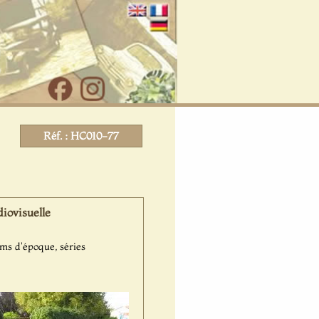
Réf. : HC010-77
iovisuelle
lms d'époque, séries