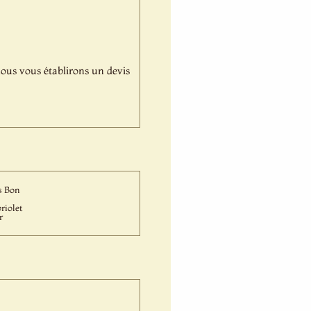
,nous vous établirons un devis
s Bon
riolet
r