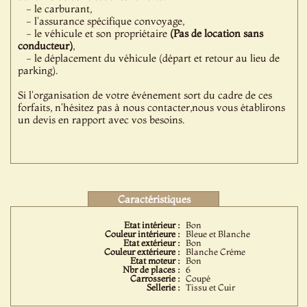
- le carburant,
- l'assurance spécifique convoyage,
- le véhicule et son propriétaire
(Pas de location sans
conducteur)
,
- le déplacement du véhicule (départ et retour au lieu de
parking).
Si l'organisation de votre événement sort du cadre de ces
forfaits, n'hésitez pas à nous contacter,nous vous établirons
un devis en rapport avec vos besoins.
Caractéristiques
Etat intérieur :
Bon
Couleur intérieure :
Bleue et Blanche
Etat extérieur :
Bon
Couleur extérieure :
Blanche Créme
Etat moteur :
Bon
Nbr de places :
6
Carrosserie :
Coupé
Sellerie :
Tissu et Cuir