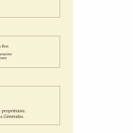
s Bon
ousine
ours
propriétaire.
s Générales.