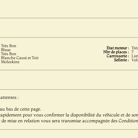
Très Bon
Etat moteur :
Trè
Bleue
Nbr de places :
7
Très Bon
Carrosserie :
Lim
Blanche Cassé et Toit
Sellerie :
Vel
Moleskine
attentes :
au bas de cette page.
pidement pour vous confirmer la disponibilité du véhicule et de son 
 de mise en relation vous sera transmise accompagnée des Condition