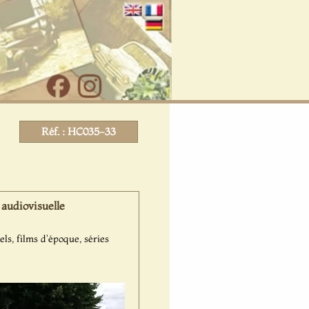
Réf. : HC035-33
audiovisuelle
ls, films d'époque, séries