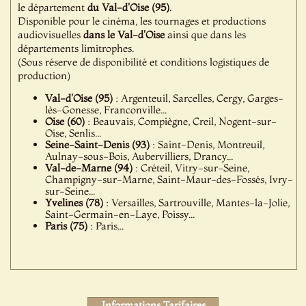
le département
du Val-d'Oise (95)
.
Disponible pour le cinéma, les tournages et productions
audiovisuelles
dans le Val-d'Oise
ainsi que dans les
départements limitrophes.
(Sous réserve de disponibilité et conditions logistiques de
production)
Val-d'Oise (95)
: Argenteuil, Sarcelles, Cergy, Garges-
lès-Gonesse, Franconville...
Oise (60)
: Beauvais, Compiègne, Creil, Nogent-sur-
Oise, Senlis...
Seine-Saint-Denis (93)
: Saint-Denis, Montreuil,
Aulnay-sous-Bois, Aubervilliers, Drancy...
Val-de-Marne (94)
: Créteil, Vitry-sur-Seine,
Champigny-sur-Marne, Saint-Maur-des-Fossés, Ivry-
sur-Seine...
Yvelines (78)
: Versailles, Sartrouville, Mantes-la-Jolie,
Saint-Germain-en-Laye, Poissy...
Paris (75)
: Paris...
Informations Tarifaires