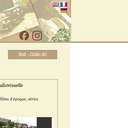
Réf. : C026-30
diovisuelle
films d'époque, séries