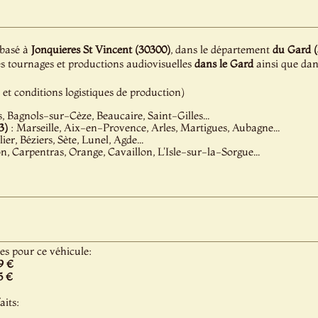
 basé à
Jonquieres St Vincent (30300)
, dans le département
du Gard (
es tournages et productions audiovisuelles
dans le Gard
ainsi que dan
é et conditions logistiques de production)
, Bagnols-sur-Cèze, Beaucaire, Saint-Gilles...
3)
: Marseille, Aix-en-Provence, Arles, Martigues, Aubagne...
ier, Béziers, Sète, Lunel, Agde...
n, Carpentras, Orange, Cavaillon, L'Isle-sur-la-Sorgue...
les pour ce véhicule:
9 €
5 €
aits: