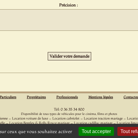
Précision :
Particuliers
Propriétaires
Professionnels
Mentions légales
Contacte
Tél: 0 36 35 34 800
Disponibilité de tous types de véhicules pour le cinéma, films et photos
-
-
-
-
ienne
Location voiture de luxe
Location cabriolet
Location traction mariage
Locati
-
-
-
elle
Location Bentley & Rolls Royce mariage
Location cadillac mariage
Location limo
-
-
ation voiture pour cinéma et l'événementiel
Location Citroen DS
Location Jaguar & Dai
e sur ceux que vous souhaitez activer
Tout accepter
Tout ref
© 2026 - Location Rétro Mariage - Tous droits réservés