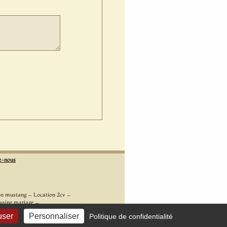
z-nous
-
-
on mustang
Location 2cv
-
usine mariage
mler
user
Personnaliser
Politique de confidentialité