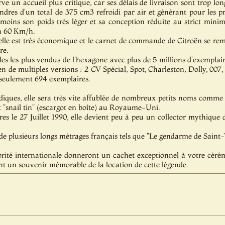
erve un accueil plus critique, car ses délais de livraison sont trop l
indres d'un total de 375 cm3 refroidi par air et générant pour les 
nmoins son poids très léger et sa conception réduite au strict mi
 à 60 Km/h.
 elle est très économique et le carnet de commande de Citroën se remp
re.
les les plus vendus de l'hexagone avec plus de 5 millions d’exemplai
 en de multiples versions : 2 CV Spécial, Spot, Charleston, Dolly, 007
seulement 694 exemplaires.
diques, elle sera très vite affublée de nombreux petits noms comm
t "snail tin" (escargot en boîte) au Royaume-Uni.
es le 27 Juillet 1990, elle devient peu à peu un collector mythique 
 de plusieurs longs métrages français tels que "Le gendarme de Saint
brité internationale donneront un cachet exceptionnel à votre cérém
nt un souvenir mémorable de la location de cette légende.