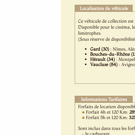
Localisation du véhicule
Ce véhicule de collection est
Disponible pour le cinéma, l
limitrophes.
(Sous réserve de disponibilit
Gard (30)
: Nîmes, Alès
Bouches-du-Rhône (1
Hérault (34)
: Montpell
Vaucluse (84)
: Avigno
Informations Tarifaires
Forfaits de location disponib
Forfait 4h et 120 Km:
28
Forfait 5h et 120 Km:
32
Sont inclus dans tous les forf
- le carburant,