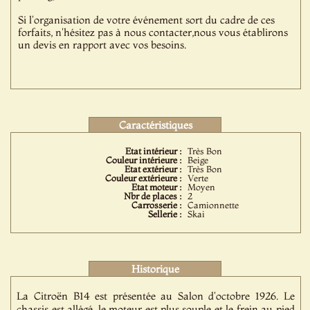
Si l'organisation de votre événement sort du cadre de ces
forfaits, n'hésitez pas à nous contacter,nous vous établirons
un devis en rapport avec vos besoins.
Caractéristiques
Etat intérieur :
Très Bon
Couleur intérieure :
Beige
Etat extérieur :
Très Bon
Couleur extérieure :
Verte
Etat moteur :
Moyen
Nbr de places :
2
Carrosserie :
Camionnette
Sellerie :
Skai
Historique
La Citroën B14 est présentée au Salon d'octobre 1926. Le
chassis est allégé, le moteur est plus souple et le frein au pied