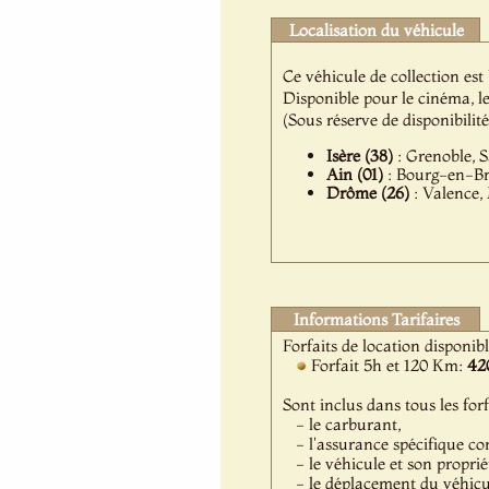
Localisation du véhicule
Ce véhicule de collection est
Disponible pour le cinéma, l
(Sous réserve de disponibilit
Isère (38)
: Grenoble, S
Ain (01)
: Bourg-en-Br
Drôme (26)
: Valence,
Informations Tarifaires
Forfaits de location disponib
Forfait 5h et 120 Km:
42
Sont inclus dans tous les forf
- le carburant,
- l'assurance spécifique co
- le véhicule et son proprié
- le déplacement du véhicule