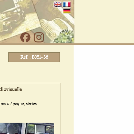
Réf. : B051-38
iovisuelle
lms d'époque, séries