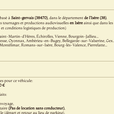
 basé à
Saint-gervais (38470)
, dans le département
de l'Isère (38)
.
es tournages et productions audiovisuelles
en Isère
ainsi que dans les
é et conditions logistiques de production)
aint-Martin-d'Hères, Échirolles, Vienne, Bourgoin-Jallieu...
esse, Oyonnax, Ambérieu-en-Bugey, Bellegarde-sur-Valserine, Gex..
 Montélimar, Romans-sur-Isère, Bourg-lès-Valence, Pierrelatte...
les pour ce véhicule:
0 €
aits:
nvoyage,
taire
(Pas de location sans conducteur)
,
 (départ et retour au lieu de parking).