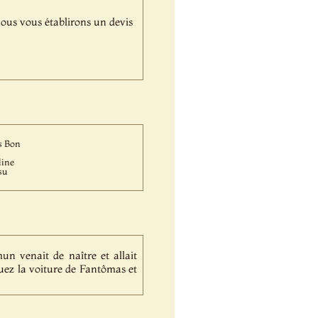
,nous vous établirons un devis
s Bon
line
su
n venait de naître et allait
uez la voiture de Fantômas et