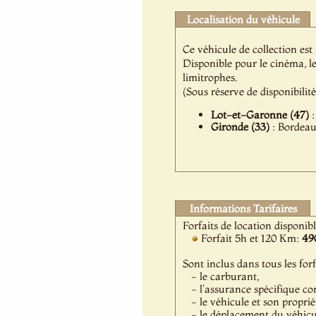
Localisation du véhicule
Ce véhicule de collection es
Disponible pour le cinéma, l
limitrophes.
(Sous réserve de disponibilit
Lot-et-Garonne (47)
:
Gironde (33)
: Bordeaux
Informations Tarifaires
Forfaits de location disponib
Forfait 5h et 120 Km:
49
Sont inclus dans tous les forf
- le carburant,
- l'assurance spécifique co
- le véhicule et son proprié
- le déplacement du véhicule