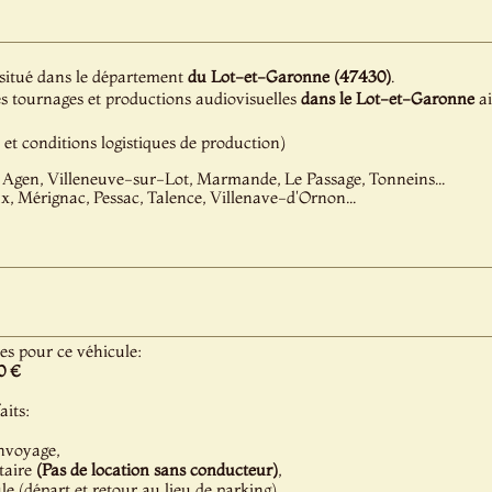
t situé dans le département
du Lot-et-Garonne (47430)
.
es tournages et productions audiovisuelles
dans le Lot-et-Garonne
ai
é et conditions logistiques de production)
 Agen, Villeneuve-sur-Lot, Marmande, Le Passage, Tonneins...
, Mérignac, Pessac, Talence, Villenave-d'Ornon...
les pour ce véhicule:
0 €
aits:
nvoyage,
taire
(Pas de location sans conducteur)
,
 (départ et retour au lieu de parking).