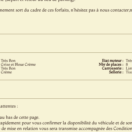
énement sort du cadre de ces forfaits, n'hésitez pas à nous contacter
Très Bon
Etat moteur :
Trè
Grise et Bleue Crème
Nbr de places :
8
Très Bon
Carrosserie :
Lim
Crème
Sellerie :
Tis
attentes :
au bas de cette page.
pidement pour vous confirmer la disponibilité du véhicule et de son 
 de mise en relation vous sera transmise accompagnée des Condition