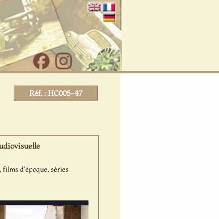
Réf. : HC005-47
udiovisuelle
 films d'époque, séries