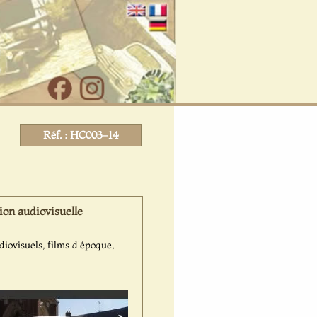
Réf. : HC003-14
on audiovisuelle
iovisuels, films d'époque,