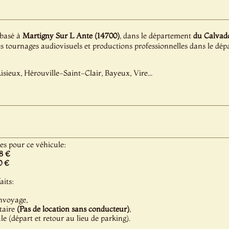
 basé à
Martigny Sur L Ante (14700)
, dans le département
du Calvado
es tournages audiovisuels et productions professionnelles dans le d
isieux, Hérouville-Saint-Clair, Bayeux, Vire...
les pour ce véhicule:
8 €
0 €
aits:
nvoyage,
taire
(Pas de location sans conducteur)
,
 (départ et retour au lieu de parking).