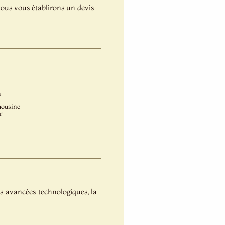
,nous vous établirons un devis
n
ousine
r
es avancées technologiques, la