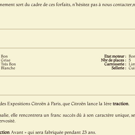
énement sort du cadre de ces forfaits, n'hésitez pas à nous contacter
Bon
Etat moteur :
Bo
Grise
Nbr de places :
5
Très Bon
Carrosserie :
Lim
Blanche
Sellerie :
Cui
 des Expositions Citroën à Paris, que Citroën lance la 1ère
traction
.
alie, elle rencontrera un franc succès dû à son caractère unique, s
ervosité.
ction
Avant » qui sera fabriquée pendant 23 ans.