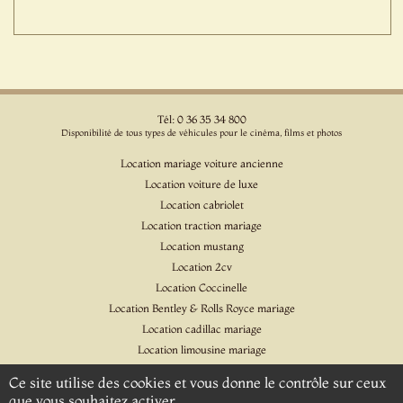
Tél: 0 36 35 34 800
Disponibilité de tous types de véhicules pour le cinéma, films et photos
Location mariage voiture ancienne
Location voiture de luxe
Location cabriolet
Location traction mariage
Location mustang
Location 2cv
Location Coccinelle
Location Bentley & Rolls Royce mariage
Location cadillac mariage
Location limousine mariage
Location voiture pour cinéma et l'événementiel
Ce site utilise des cookies et vous donne le contrôle sur ceux
Location Citroen DS
que vous souhaitez activer