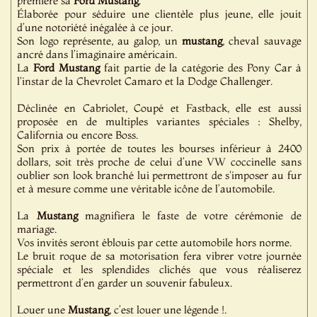
première sa
Ford
Mustang
.
Élaborée pour séduire une clientèle plus jeune, elle jouit
d’une notoriété inégalée à ce jour.
Son logo représente, au galop, un
mustang
, cheval sauvage
ancré dans l’imaginaire américain.
La
Ford
Mustang
fait partie de la catégorie des Pony Car à
l'instar de la Chevrolet Camaro et la Dodge Challenger.
Déclinée en Cabriolet, Coupé et Fastback, elle est aussi
proposée en de multiples variantes spéciales : Shelby,
California ou encore Boss.
Son prix à portée de toutes les bourses inférieur à 2400
dollars, soit très proche de celui d’une VW coccinelle sans
oublier son look branché lui permettront de s'imposer au fur
et à mesure comme une véritable icône de l’automobile.
La
Mustang
magnifiera le faste de votre cérémonie de
mariage.
Vos invités seront éblouis par cette automobile hors norme.
Le bruit roque de sa motorisation fera vibrer votre journée
spéciale et les splendides clichés que vous réaliserez
permettront d’en garder un souvenir fabuleux.
Louer une
Mustang
, c’est louer une légende !.