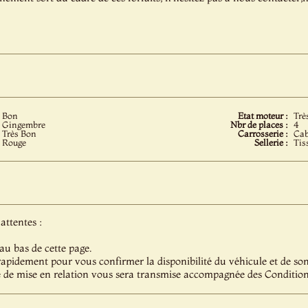
Bon
Etat moteur :
Trè
Gingembre
Nbr de places :
4
Très Bon
Carrosserie :
Cab
Rouge
Sellerie :
Tis
attentes :
au bas de cette page.
pidement pour vous confirmer la disponibilité du véhicule et de son 
 de mise en relation vous sera transmise accompagnée des Condition