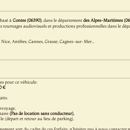
 basé à
Contes (06390)
, dans le département
des Alpes-Maritimes (06
es tournages audiovisuels et productions professionnelles dans le d
 Nice, Antibes, Cannes, Grasse, Cagnes-sur-Mer...
les pour ce véhicule:
0 €
aits:
nvoyage,
taire
(Pas de location sans conducteur)
,
 (départ et retour au lieu de parking).
énement sort du cadre de ces forfaits, n'hésitez pas à nous contacter