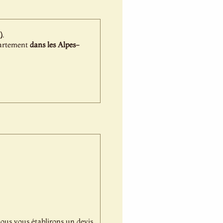
)
.
épartement
dans les Alpes-
,nous vous établirons un devis