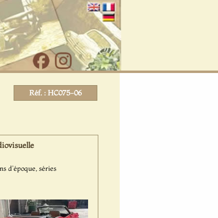
Réf. : HC075-06
iovisuelle
ms d'époque, séries