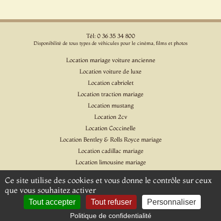
Tél: 0 36 35 34 800
Disponibilité de tous types de véhicules pour le cinéma, films et photos
Location mariage voiture ancienne
Location voiture de luxe
Location cabriolet
Location traction mariage
Location mustang
Location 2cv
Location Coccinelle
Location Bentley & Rolls Royce mariage
Location cadillac mariage
Location limousine mariage
Location voiture pour cinéma et l'événementiel
Ce site utilise des cookies et vous donne le contrôle sur ceux
Location Citroen DS
que vous souhaitez activer
Location Jaguar & Daimler
Tout accepter
Tout refuser
Personnaliser
Politique de confidentialité
© 2026 - Location Rétro Mariage - Tous droits réservés