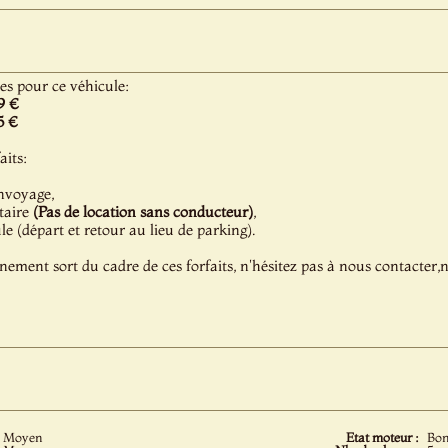
les pour ce véhicule:
9 €
5 €
aits:
nvoyage,
taire
(Pas de location sans conducteur)
,
 (départ et retour au lieu de parking).
énement sort du cadre de ces forfaits, n'hésitez pas à nous contacter
Moyen
Etat moteur :
Bo