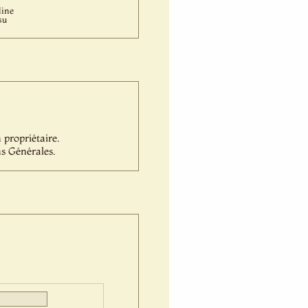
line
su
propriétaire.
s Générales.