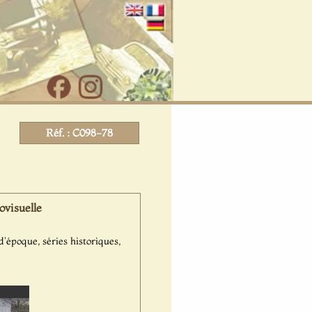
Réf. : C098-78
ovisuelle
'époque, séries historiques,