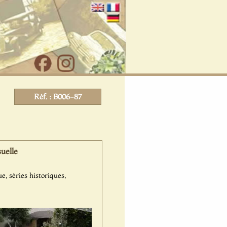
Réf. : B006-87
uelle
e, séries historiques,