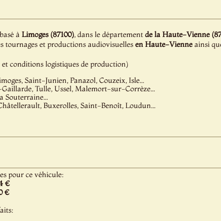
 basé à
Limoges (87100)
, dans le département
de la Haute-Vienne (87
es tournages et productions audiovisuelles
en Haute-Vienne
ainsi qu
é et conditions logistiques de production)
imoges, Saint-Junien, Panazol, Couzeix, Isle...
-Gaillarde, Tulle, Ussel, Malemort-sur-Corrèze...
a Souterraine...
 Châtellerault, Buxerolles, Saint-Benoît, Loudun...
les pour ce véhicule:
4 €
0 €
aits: