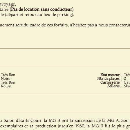
nvoyage,
taire
(Pas de location sans conducteur)
,
 (départ et retour au lieu de parking).
énement sort du cadre de ces forfaits, n'hésitez pas à nous contacter
Très Bon
Etat moteur :
Trè
Noire
Nbr de places :
2
Très Bon
Carrosserie :
Cab
Rouge
Sellerie :
Ska
u Salon d'Earls Court, la MG B prit la succession de la MG A. Son
exemplaires et sa production jusqu'en 1980, la MG B fut le plus g