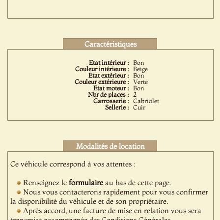
Caractéristiques
Etat intérieur :
Bon
Couleur intérieure :
Beige
Etat extérieur :
Bon
Couleur extérieure :
Verte
Etat moteur :
Bon
Nbr de places :
2
Carrosserie :
Cabriolet
Sellerie :
Cuir
Modalités de location
Ce véhicule correspond à vos attentes :
Renseignez le
formulaire
au bas de cette page.
Nous vous contacterons rapidement pour vous confirmer
la disponibilité du véhicule et de son propriétaire.
Après accord, une facture de mise en relation vous sera
transmise accompagnée des Conditions Générales.