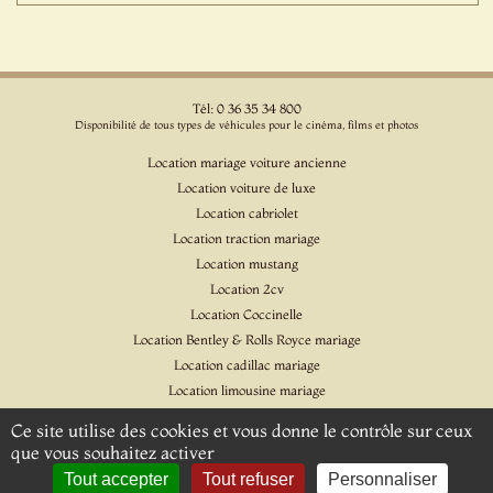
Tél: 0 36 35 34 800
Disponibilité de tous types de véhicules pour le cinéma, films et photos
Location mariage voiture ancienne
Location voiture de luxe
Location cabriolet
Location traction mariage
Location mustang
Location 2cv
Location Coccinelle
Location Bentley & Rolls Royce mariage
Location cadillac mariage
Location limousine mariage
Location voiture pour cinéma et l'événementiel
Ce site utilise des cookies et vous donne le contrôle sur ceux
Location Citroen DS
que vous souhaitez activer
Location Jaguar & Daimler
Tout accepter
Tout refuser
Personnaliser