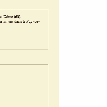
e-Dôme (63)
.
épartement
dans le Puy-de-
.