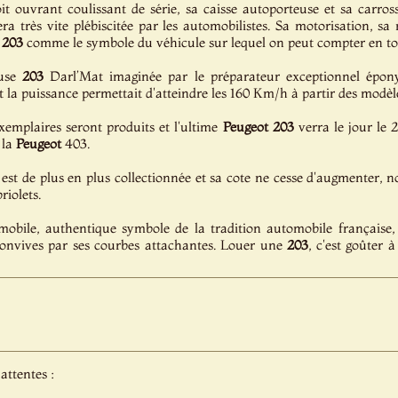
it ouvrant coulissant de série, sa caisse autoporteuse et sa carros
ra très vite plébiscitée par les automobilistes. Sa motorisation, 
203
comme le symbole du véhicule sur lequel on peut compter en to
euse
203
Darl’Mat imaginée par le préparateur exceptionnel épony
 la puissance permettait d'atteindre les 160 Km/h à partir des modèl
xemplaires seront produits et l'ultime
Peugeot
203
verra le jour le 2
 la
Peugeot
403.
est de plus en plus collectionnée et sa cote ne cesse d'augmenter, 
riolets.
mobile, authentique symbole de la tradition automobile française,
 convives par ses courbes attachantes. Louer une
203
, c'est goûter 
attentes :