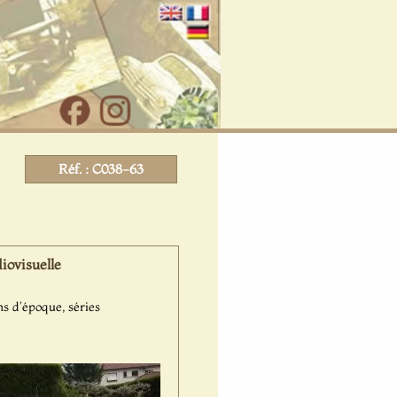
Réf. : C038-63
iovisuelle
ms d'époque, séries