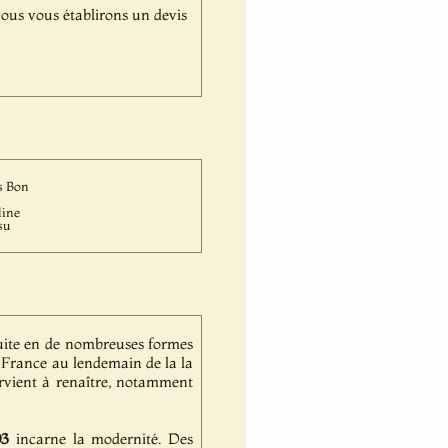
,nous vous établirons un devis
s Bon
line
su
uite en de nombreuses formes
a France au lendemain de la la
arvient à renaître, notamment
03
incarne la modernité. Des