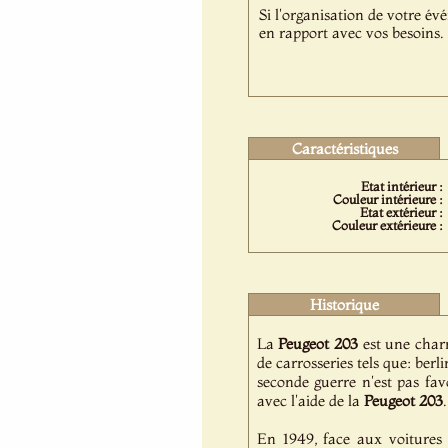
Si l'organisation de votre év
en rapport avec vos besoins.
Caractéristiques
Etat intérieur :
Couleur intérieure :
Etat extérieur :
Couleur extérieure :
Historique
La
Peugeot
203
est une char
de carrosseries tels que: ber
seconde guerre n'est pas fav
avec l'aide de la
Peugeot
203
.
En 1949, face aux voitures d