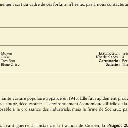
énement sort du cadre de ces forfaits, n'hésitez pas à nous contacter
Moyen
Etat moteur :
Trè
Grise
Nbr de places :
4
Très Bon
Carrosserie :
Ber
Bleue Grise
Sellerie :
Tis
mante voiture populaire apparue en 1948. Elle fut rapidement prod
line, coupé, découvrable.... L'environnement économique difficile de l
orable à la croissance des industriels, mais la firme de Sochaux p
'avant-guerre, à l'instar de la traction de Citroën, la
Peugeot
2