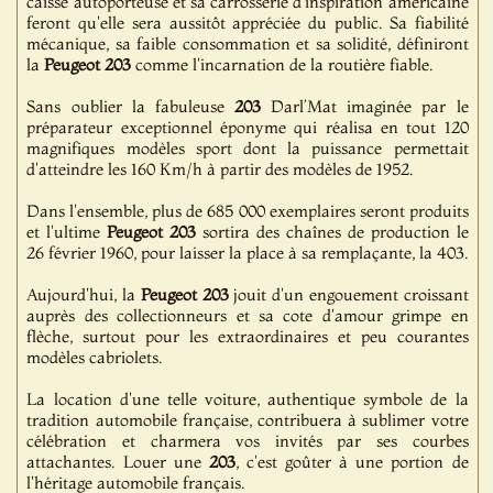
caisse autoporteuse et sa carrosserie d'inspiration américaine
feront qu'elle sera aussitôt appréciée du public. Sa fiabilité
mécanique, sa faible consommation et sa solidité, définiront
la
Peugeot
203
comme l'incarnation de la routière fiable.
Sans oublier la fabuleuse
203
Darl’Mat imaginée par le
préparateur exceptionnel éponyme qui réalisa en tout 120
magnifiques modèles sport dont la puissance permettait
d'atteindre les 160 Km/h à partir des modèles de 1952.
Dans l'ensemble, plus de 685 000 exemplaires seront produits
et l'ultime
Peugeot
203
sortira des chaînes de production le
26 février 1960, pour laisser la place à sa remplaçante, la 403.
Aujourd'hui, la
Peugeot
203
jouit d'un engouement croissant
auprès des collectionneurs et sa cote d'amour grimpe en
flèche, surtout pour les extraordinaires et peu courantes
modèles cabriolets.
La location d'une telle voiture, authentique symbole de la
tradition automobile française, contribuera à sublimer votre
célébration et charmera vos invités par ses courbes
attachantes. Louer une
203
, c'est goûter à une portion de
l'héritage automobile français.