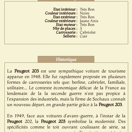
Etat intérieur :
Très Bon
Couleur intérieure :
Noire
Etat extérieur :
Très Bon
Couleur extérieure :
Jaune Anis
Etat moteur :
Très Bon
Nbr de places :
3
Carrosserie :
Cabriolet
Sellerie :
Cuir
Historique
La
Peugeot
203
est une sympathique voiture de tourisme
apparue en 1948. Elle fut rapidement proposée en plusieurs
formes de carrosseries tels que: berline, cabriolet, familiale,
utilitaire.... Le contexte économique délicat de la France au
lendemain de la la seconde guerre n'est pas propice à
l'expansion des industriels, mais la firme de Sochaux connaît
un nouveau départ, en grande partie grâce à la
Peugeot
203
.
En 1949, face aux voitures d'avant-guerre, à l'instar de la
Peugeot
202, la
Peugeot
203
symbolise la modernité. Des
spécificités comme le toit ouvrant coulissant de série, sa