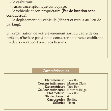
- le carburant,
- l'assurance spécifique convoyage,
- le véhicule et son propriétaire
(Pas de location sans
conducteur)
,
- le déplacement du véhicule (départ et retour au lieu de
parking).
Si l'organisation de votre événement sort du cadre de ces
forfaits, n'hésitez pas à nous contacter,nous vous établirons
un devis en rapport avec vos besoins.
Caractéristiques
Etat intérieur :
Très Bon
Couleur intérieure :
Marron Clair
Etat extérieur :
Très Bon
Couleur extérieure :
Noire et Beige
Etat moteur :
Très Bon
Nbr de places :
4
Carrosserie :
Berline
Sellerie :
Tissu