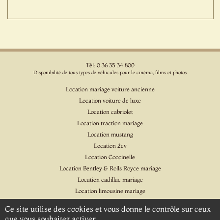
Tél: 0 36 35 34 800
Disponibilité de tous types de véhicules pour le cinéma, films et photos
Location mariage voiture ancienne
Location voiture de luxe
Location cabriolet
Location traction mariage
Location mustang
Location 2cv
Location Coccinelle
Location Bentley & Rolls Royce mariage
Location cadillac mariage
Location limousine mariage
Location voiture pour cinéma et l'événementiel
Ce site utilise des cookies et vous donne le contrôle sur ceux
Location Citroen DS
que vous souhaitez activer