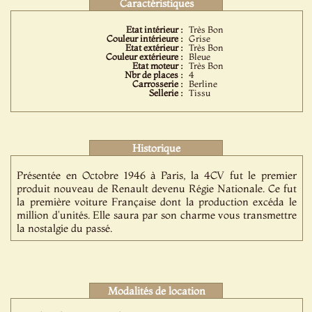
Caractéristiques
Etat intérieur :
Très Bon
Couleur intérieure :
Grise
Etat extérieur :
Très Bon
Couleur extérieure :
Bleue
Etat moteur :
Très Bon
Nbr de places :
4
Carrosserie :
Berline
Sellerie :
Tissu
Historique
Présentée en Octobre 1946 à Paris, la 4CV fut le premier
produit nouveau de Renault devenu Régie Nationale. Ce fut
la première voiture Française dont la production excéda le
million d'unités. Elle saura par son charme vous transmettre
la nostalgie du passé.
Modalités de location