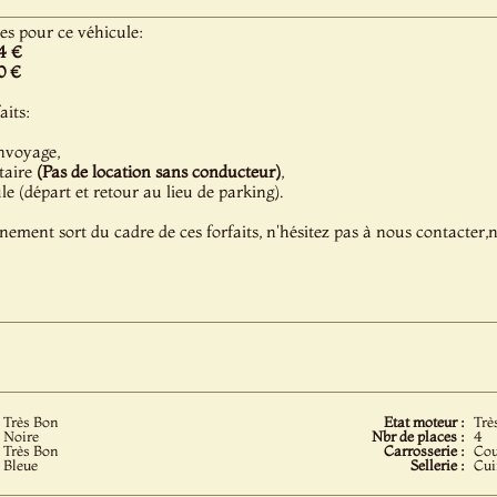
les pour ce véhicule:
4 €
0 €
aits:
nvoyage,
taire
(Pas de location sans conducteur)
,
 (départ et retour au lieu de parking).
énement sort du cadre de ces forfaits, n'hésitez pas à nous contacter
Très Bon
Etat moteur :
Trè
Noire
Nbr de places :
4
Très Bon
Carrosserie :
Co
Bleue
Sellerie :
Cui