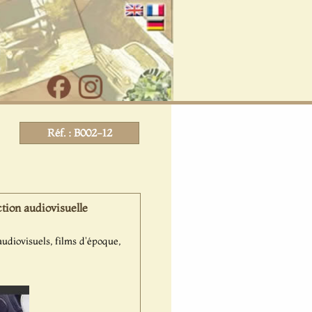
Réf. : B002-12
ion audiovisuelle
udiovisuels, films d'époque,