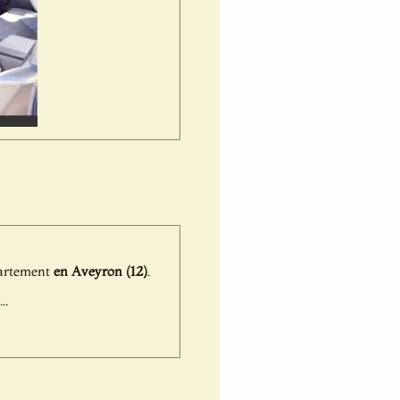
épartement
en Aveyron (12)
.
..