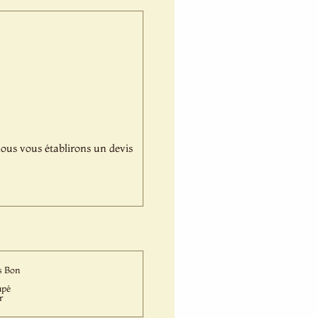
,nous vous établirons un devis
s Bon
upé
r