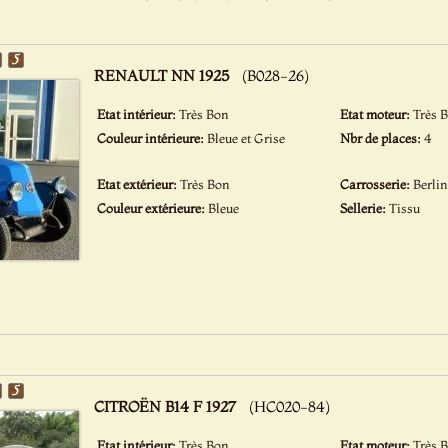
RENAULT NN 1925
(B028-26)
Etat intérieur:
Très Bon
Etat moteur:
Très 
Couleur intérieure:
Bleue et Grise
Nbr de places:
4
Etat extérieur:
Très Bon
Carrosserie:
Berli
Couleur extérieure:
Bleue
Sellerie:
Tissu
CITROËN B14 F 1927
(HC020-84)
Etat intérieur:
Très Bon
Etat moteur:
Très 