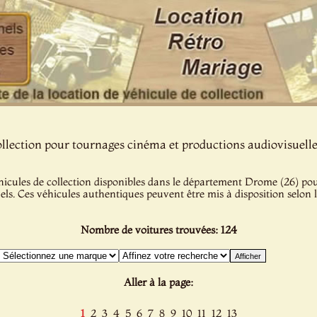
ollection pour tournages cinéma et productions audiovisuell
icules de collection disponibles dans le département Drome (26) pour 
uels. Ces véhicules authentiques peuvent être mis à disposition selon 
Nombre de voitures trouvées: 124
Aller à la page:
1
2
3
4
5
6
7
8
9
10
11
12
13