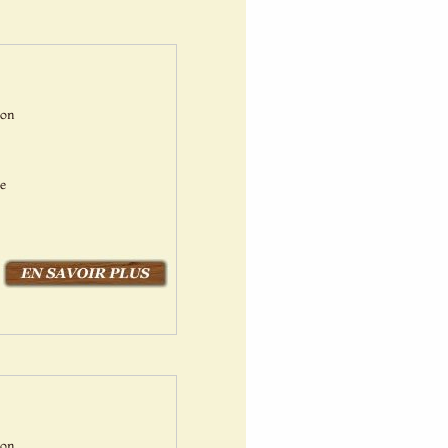
Bon
ne
Bon