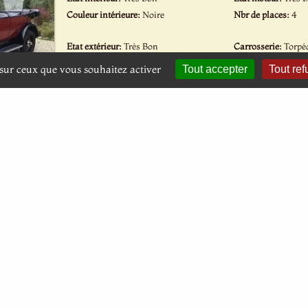
Couleur intérieure:
Noire
Nbr de places:
4
Etat extérieur:
Très Bon
Carrosserie:
Torpé
Couleur extérieure:
Rouge Bordeaux
Sellerie:
Skai
e sur ceux que vous souhaitez activer
Tout accepter
Tout ref
FORD Model A 1929
(HC008-38)
Etat intérieur:
Très Bon
Etat moteur:
Bon
Couleur intérieure:
Grise
Nbr de places:
4
Etat extérieur:
Très Bon
Carrosserie:
Berli
Couleur extérieure:
Verte et Noire
Sellerie:
Tissu