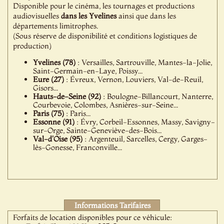
Disponible pour le cinéma, les tournages et productions
audiovisuelles
dans les Yvelines
ainsi que dans les
départements limitrophes.
(Sous réserve de disponibilité et conditions logistiques de
production)
Yvelines (78)
: Versailles, Sartrouville, Mantes-la-Jolie,
Saint-Germain-en-Laye, Poissy...
Eure (27)
: Évreux, Vernon, Louviers, Val-de-Reuil,
Gisors...
Hauts-de-Seine (92)
: Boulogne-Billancourt, Nanterre,
Courbevoie, Colombes, Asnières-sur-Seine...
Paris (75)
: Paris...
Essonne (91)
: Évry, Corbeil-Essonnes, Massy, Savigny-
sur-Orge, Sainte-Geneviève-des-Bois...
Val-d'Oise (95)
: Argenteuil, Sarcelles, Cergy, Garges-
lès-Gonesse, Franconville...
Informations Tarifaires
Forfaits de location disponibles pour ce véhicule: