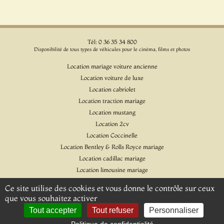
Tél: 0 36 35 34 800
Disponibilité de tous types de véhicules pour le cinéma, films et photos
Location mariage voiture ancienne
Location voiture de luxe
Location cabriolet
Location traction mariage
Location mustang
Location 2cv
Location Coccinelle
Location Bentley & Rolls Royce mariage
Location cadillac mariage
Location limousine mariage
Location voiture pour cinéma et l'événementiel
Ce site utilise des cookies et vous donne le contrôle sur ceux
Location Citroen DS
que vous souhaitez activer
Location Jaguar & Daimler
Tout accepter
Tout refuser
Personnaliser