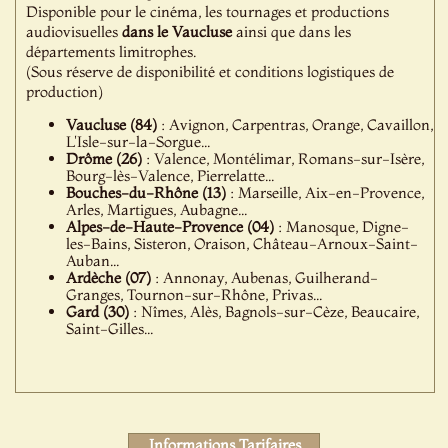
Disponible pour le cinéma, les tournages et productions
audiovisuelles
dans le Vaucluse
ainsi que dans les
départements limitrophes.
(Sous réserve de disponibilité et conditions logistiques de
production)
Vaucluse (84)
: Avignon, Carpentras, Orange, Cavaillon,
L'Isle-sur-la-Sorgue...
Drôme (26)
: Valence, Montélimar, Romans-sur-Isère,
Bourg-lès-Valence, Pierrelatte...
Bouches-du-Rhône (13)
: Marseille, Aix-en-Provence,
Arles, Martigues, Aubagne...
Alpes-de-Haute-Provence (04)
: Manosque, Digne-
les-Bains, Sisteron, Oraison, Château-Arnoux-Saint-
Auban...
Ardèche (07)
: Annonay, Aubenas, Guilherand-
Granges, Tournon-sur-Rhône, Privas...
Gard (30)
: Nîmes, Alès, Bagnols-sur-Cèze, Beaucaire,
Saint-Gilles...
Informations Tarifaires