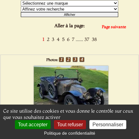
Aller à la page:
Page suivante
......
1
2
3
4
5
6
7
37
38
Photos:
Ce site utilise des cookies et vous donne le contrôle sur ceux
que vous souhaitez activer
Tout accepter
Tout refuser
Personnaliser
CLEMENT BAYARD CB3 1914
(HC027-62)
Politique de confidentialité