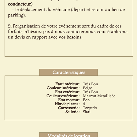
conducteur)
,
- le déplacement du véhicule (départ et retour au lieu de
parking).
Si l'organisation de votre événement sort du cadre de ces
forfaits, n'hésitez pas à nous contacter,nous vous établirons
un devis en rapport avec vos besoins.
Caractéristiques
Etat intérieur :
Très Bon
Couleur intérieure :
Beige
Etat extérieur :
Très Bon
Couleur extérieure :
Marron Métallisée
Etat moteur :
Bon
Nbr de places :
4
Carrosserie :
Torpédo
Sellerie :
Skai
Modalités de location