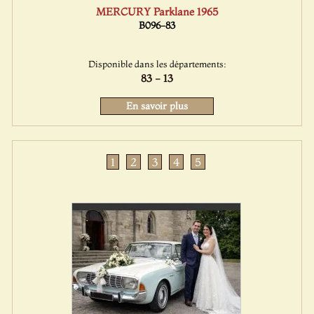
MERCURY Parklane 1965
B096-83
Disponible dans les départements:
83 - 13
En savoir plus
1
2
3
4
5