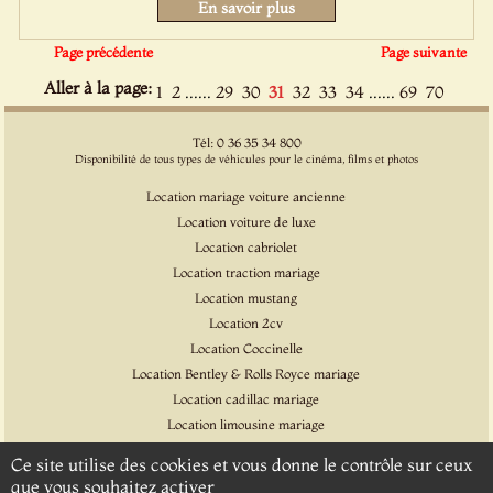
En savoir plus
Page précédente
Page suivante
Aller à la page:
......
......
1
2
29
30
31
32
33
34
69
70
Tél: 0 36 35 34 800
Disponibilité de tous types de véhicules pour le cinéma, films et photos
Location mariage voiture ancienne
Location voiture de luxe
Location cabriolet
Location traction mariage
Location mustang
Location 2cv
Location Coccinelle
Location Bentley & Rolls Royce mariage
Location cadillac mariage
Location limousine mariage
Location voiture pour cinéma et l'événementiel
Ce site utilise des cookies et vous donne le contrôle sur ceux
Location Citroen DS
que vous souhaitez activer