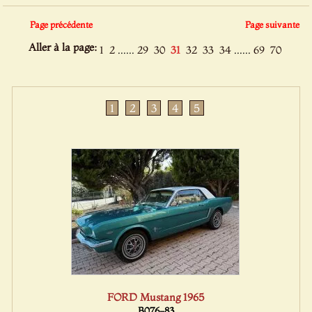
Page précédente
Page suivante
Aller à la page:
......
......
1
2
29
30
31
32
33
34
69
70
1
2
3
4
5
FORD Mustang 1965
B076-83