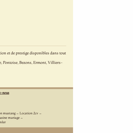
on et de prestige disponibles dans tout
, Pontoise, Bezons, Ermont, Villiers-
z-nous
-
-
on mustang
Location 2cv
-
usine mariage
mler