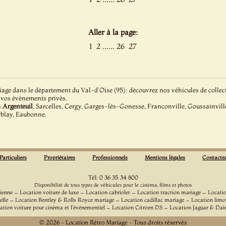
Aller à la page:
......
1
2
26
27
age dans le département du Val-d'Oise (95): découvrez nos véhicules de collecti
 vos événements privés.
à
Argenteuil
, Sarcelles, Cergy, Garges-lès-Gonesse, Franconville, Goussainville
rblay, Eaubonne.
Particuliers
Propriétaires
Professionnels
Mentions légales
Contacte
Tél: 0 36 35 34 800
Disponibilité de tous types de véhicules pour le cinéma, films et photos
-
-
-
-
ienne
Location voiture de luxe
Location cabriolet
Location traction mariage
Locati
-
-
-
elle
Location Bentley & Rolls Royce mariage
Location cadillac mariage
Location limo
-
-
ation voiture pour cinéma et l'événementiel
Location Citroen DS
Location Jaguar & Dai
© 2026 - Location Rétro Mariage - Tous droits réservés