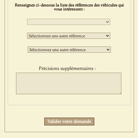
Renseignez ci-dessous la liste des références des véhicules qui
vous intéressent :
Première
sélection
:
Deuxième
sélection
:
Troisième
sélection
:
Précisions supplémentaires :
Protect
Valider votre demande