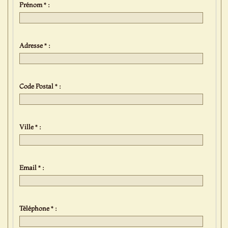
Prénom * :
Adresse * :
Code Postal * :
Ville * :
Email * :
Téléphone * :