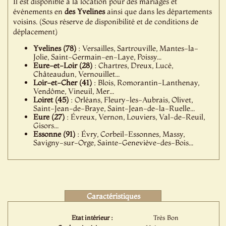
Il est disponible à la location pour des mariages et
événements en
des Yvelines
ainsi que dans les départements
voisins. (Sous réserve de disponibilité et de conditions de
déplacement)
Yvelines (78)
: Versailles, Sartrouville, Mantes-la-
Jolie, Saint-Germain-en-Laye, Poissy...
Eure-et-Loir (28)
: Chartres, Dreux, Lucé,
Châteaudun, Vernouillet...
Loir-et-Cher (41)
: Blois, Romorantin-Lanthenay,
Vendôme, Vineuil, Mer...
Loiret (45)
: Orléans, Fleury-les-Aubrais, Olivet,
Saint-Jean-de-Braye, Saint-Jean-de-la-Ruelle...
Eure (27)
: Évreux, Vernon, Louviers, Val-de-Reuil,
Gisors...
Essonne (91)
: Évry, Corbeil-Essonnes, Massy,
Savigny-sur-Orge, Sainte-Geneviève-des-Bois...
Caractéristiques
Etat intérieur :
Très Bon