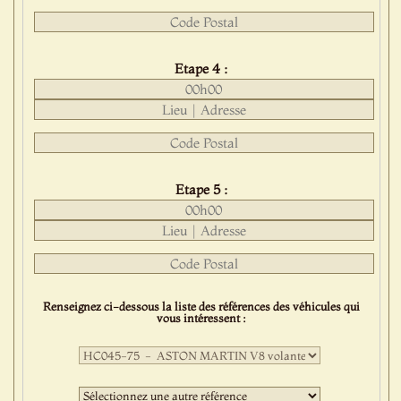
Etape 4 :
Etape 5 :
Renseignez ci-dessous la liste des références des véhicules qui
vous intéressent :
Première
sélection
:
Deuxième