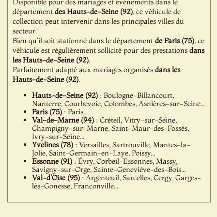
Disponible pour des mariages et événements dans le
département
des Hauts-de-Seine (92)
, ce véhicule de
collection peut intervenir dans les principales villes du
secteur.
Bien qu’il soit stationné dans le département
de Paris (75)
, ce
véhicule est régulièrement sollicité pour des prestations
dans
les Hauts-de-Seine (92)
.
Parfaitement adapté aux mariages organisés
dans les
Hauts-de-Seine (92)
.
Hauts-de-Seine (92)
: Boulogne-Billancourt,
Nanterre, Courbevoie, Colombes, Asnières-sur-Seine...
Paris (75)
: Paris...
Val-de-Marne (94)
: Créteil, Vitry-sur-Seine,
Champigny-sur-Marne, Saint-Maur-des-Fossés,
Ivry-sur-Seine...
Yvelines (78)
: Versailles, Sartrouville, Mantes-la-
Jolie, Saint-Germain-en-Laye, Poissy...
Essonne (91)
: Évry, Corbeil-Essonnes, Massy,
Savigny-sur-Orge, Sainte-Geneviève-des-Bois...
Val-d'Oise (95)
: Argenteuil, Sarcelles, Cergy, Garges-
lès-Gonesse, Franconville...