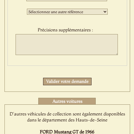
sélection
:
Troisième
sélection
:
Précisions supplémentaires :
Protect
Valider votre demande
Autres voitures
D'autres véhicules de collection sont également disponibles
dans le département des Hauts-de-Seine
FORD Mustang GT de 1966