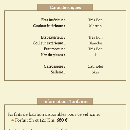
Caractéristiques
Etat intérieur :
Très Bon
Couleur intérieure :
Marron
Etat extérieur :
Très Bon
Couleur extérieure :
Blanche
Etat moteur :
Très Bon
Nbr de places :
4
Carrosserie :
Cabriolet
Sellerie :
Skai
Informations Tarifaires
Forfaits de location disponibles pour ce véhicule:
Forfait 5h et 120 Km:
680 €