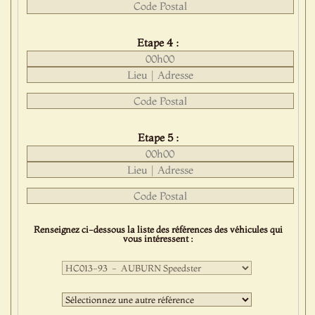
Etape 4 :
Etape 5 :
Renseignez ci-dessous la liste des références des véhicules qui
vous intéressent :
Première
sélection
:
Deuxième
sélection