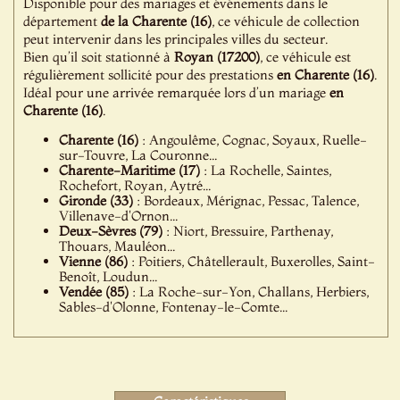
Disponible pour des mariages et événements dans le
département
de la Charente (16)
, ce véhicule de collection
peut intervenir dans les principales villes du secteur.
Bien qu’il soit stationné à
Royan (17200)
, ce véhicule est
régulièrement sollicité pour des prestations
en Charente (16)
.
Idéal pour une arrivée remarquée lors d’un mariage
en
Charente (16)
.
Charente (16)
: Angoulême, Cognac, Soyaux, Ruelle-
sur-Touvre, La Couronne...
Charente-Maritime (17)
: La Rochelle, Saintes,
Rochefort, Royan, Aytré...
Gironde (33)
: Bordeaux, Mérignac, Pessac, Talence,
Villenave-d'Ornon...
Deux-Sèvres (79)
: Niort, Bressuire, Parthenay,
Thouars, Mauléon...
Vienne (86)
: Poitiers, Châtellerault, Buxerolles, Saint-
Benoît, Loudun...
Vendée (85)
: La Roche-sur-Yon, Challans, Herbiers,
Sables-d'Olonne, Fontenay-le-Comte...