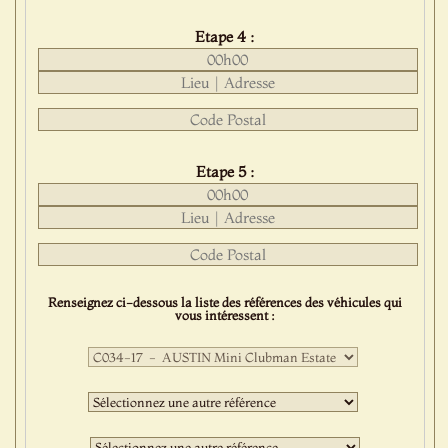
Etape 4 :
Etape 5 :
Renseignez ci-dessous la liste des références des véhicules qui
vous intéressent :
Première
sélection
:
Deuxième
sélection
:
Troisième