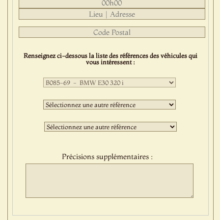
Renseignez ci-dessous la liste des références des véhicules qui
vous intéressent :
Première
sélection
:
Deuxième
sélection
:
Troisième
sélection
:
Précisions supplémentaires :
Protect