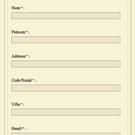
Nom * :
Prénom * :
Adresse * :
Code Postal * :
Ville * :
Email * :