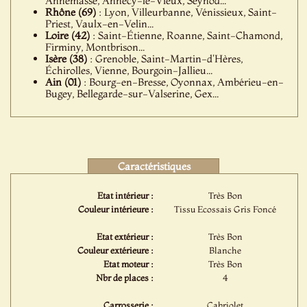
Annemasse, Annecy-le-Vieux, Seynod...
Rhône (69)
: Lyon, Villeurbanne, Vénissieux, Saint-
Priest, Vaulx-en-Velin...
Loire (42)
: Saint-Étienne, Roanne, Saint-Chamond,
Firminy, Montbrison...
Isère (38)
: Grenoble, Saint-Martin-d'Hères,
Échirolles, Vienne, Bourgoin-Jallieu...
Ain (01)
: Bourg-en-Bresse, Oyonnax, Ambérieu-en-
Bugey, Bellegarde-sur-Valserine, Gex...
Caractéristiques
Etat intérieur :
Très Bon
Couleur intérieure :
Tissu Ecossais Gris Foncé
Etat extérieur :
Très Bon
Couleur extérieure :
Blanche
Etat moteur :
Très Bon
Nbr de places :
4
Carrosserie :
Cabriolet