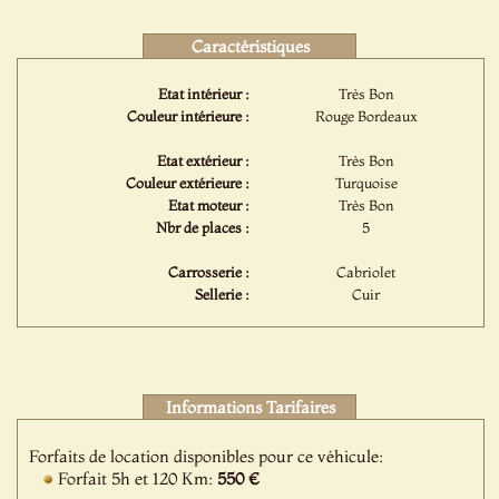
Caractéristiques
Etat intérieur :
Très Bon
Couleur intérieure :
Rouge Bordeaux
Etat extérieur :
Très Bon
Couleur extérieure :
Turquoise
Etat moteur :
Très Bon
Nbr de places :
5
Carrosserie :
Cabriolet
Sellerie :
Cuir
Informations Tarifaires
Forfaits de location disponibles pour ce véhicule:
Forfait 5h et 120 Km:
550 €