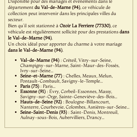
Disponible pour des mariages et événements dans le
département
du Val-de-Marne (94)
, ce véhicule de
collection peut intervenir dans les principales villes du
secteur.
Bien qu’il soit stationné à
Ozoir La Ferriere (77330)
, ce
véhicule est régulièrement sollicité pour des prestations
dans
le Val-de-Marne (94)
.
Un choix idéal pour apporter du charme à votre mariage
dans le Val-de-Marne (94)
.
Val-de-Marne (94)
: Créteil, Vitry-sur-Seine,
Champigny-sur-Marne, Saint-Maur-des-Fossés,
Ivry-sur-Seine...
Seine-et-Marne (77)
: Chelles, Meaux, Melun,
Pontault-Combault, Savigny-le-Temple...
Paris (75)
: Paris...
Essonne (91)
: Évry, Corbeil-Essonnes, Massy,
Savigny-sur-Orge, Sainte-Geneviève-des-Bois...
Hauts-de-Seine (92)
: Boulogne-Billancourt,
Nanterre, Courbevoie, Colombes, Asnières-sur-Seine...
Seine-Saint-Denis (93)
: Saint-Denis, Montreuil,
Aulnay-sous-Bois, Aubervilliers, Drancy...