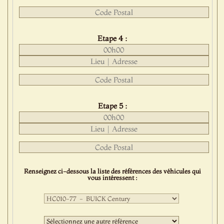
Etape 4 :
Etape 5 :
Renseignez ci-dessous la liste des références des véhicules qui
vous intéressent :
Première
sélection
:
Deuxième