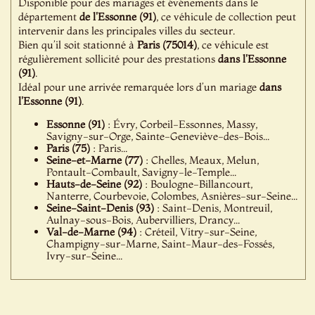
Disponible pour des mariages et événements dans le
département
de l'Essonne (91)
, ce véhicule de collection peut
intervenir dans les principales villes du secteur.
Bien qu’il soit stationné à
Paris (75014)
, ce véhicule est
régulièrement sollicité pour des prestations
dans l'Essonne
(91)
.
Idéal pour une arrivée remarquée lors d’un mariage
dans
l'Essonne (91)
.
Essonne (91)
: Évry, Corbeil-Essonnes, Massy,
Savigny-sur-Orge, Sainte-Geneviève-des-Bois...
Paris (75)
: Paris...
Seine-et-Marne (77)
: Chelles, Meaux, Melun,
Pontault-Combault, Savigny-le-Temple...
Hauts-de-Seine (92)
: Boulogne-Billancourt,
Nanterre, Courbevoie, Colombes, Asnières-sur-Seine...
Seine-Saint-Denis (93)
: Saint-Denis, Montreuil,
Aulnay-sous-Bois, Aubervilliers, Drancy...
Val-de-Marne (94)
: Créteil, Vitry-sur-Seine,
Champigny-sur-Marne, Saint-Maur-des-Fossés,
Ivry-sur-Seine...