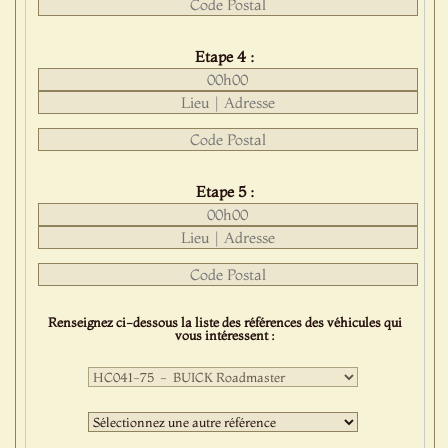
Etape 4 :
Etape 5 :
Renseignez ci-dessous la liste des références des véhicules qui
vous intéressent :
Première
sélection
:
Deuxième
sélection