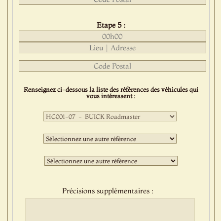
Etape 5 :
Renseignez ci-dessous la liste des références des véhicules qui
vous intéressent :
Première
sélection
:
Deuxième
sélection
:
Troisième
sélection
:
Précisions supplémentaires :