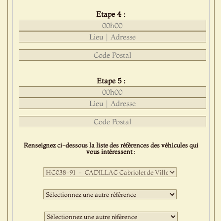
Etape 4 :
Etape 5 :
Renseignez ci-dessous la liste des références des véhicules qui
vous intéressent :
Première
sélection
:
Deuxième
sélection
:
Troisième