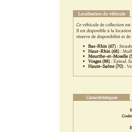
Localisation du véhicule
Ce véhicule de collection est
Il est disponible à la locat
réserve de disponibilité et d
Bas-Rhin (67)
: Strasb
Haut-Rhin (68)
: Mulh
Meurthe-et-Moselle (
Vosges (88)
: Épinal, 
Haute-Saône (70)
: Ve
Caractéristiques
E
Couleu
E