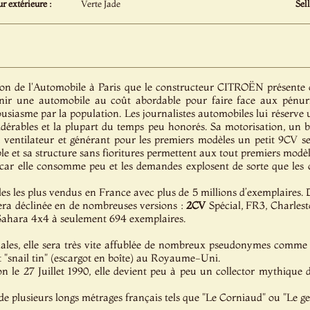
r extérieure :
Verte Jade
Sell
lon de l'Automobile à Paris que le constructeur CITROËN présente 
r une automobile au coût abordable pour faire face aux pénuries
ousiasme par la population. Les journalistes automobiles lui réserve u
sidérables et la plupart du temps peu honorés. Sa motorisation, un 
du ventilateur et générant pour les premiers modèles un petit 9CV se
le et sa structure sans fioritures permettent aux tout premiers modè
 car elle consomme peu et les demandes explosent de sorte que les
es les plus vendus en France avec plus de 5 millions d’exemplaires. 
sera déclinée en de nombreuses versions :
2CV
Spécial, FR3, Charlesto
ahara 4x4 à seulement 694 exemplaires.
nales, elle sera très vite affublée de nombreux pseudonymes comme
t "snail tin" (escargot en boîte) au Royaume-Uni.
on le 27 Juillet 1990, elle devient peu à peu un collector mythique 
 de plusieurs longs métrages français tels que "Le Corniaud" ou "Le 