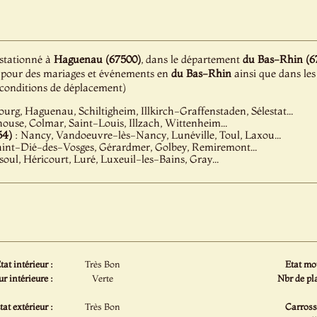
 stationné à
Haguenau (67500)
, dans le département
du Bas-Rhin (6
ion pour des mariages et événements en
du Bas-Rhin
ainsi que dans les
e conditions de déplacement)
ourg, Haguenau, Schiltigheim, Illkirch-Graffenstaden, Sélestat...
ouse, Colmar, Saint-Louis, Illzach, Wittenheim...
54)
: Nancy, Vandoeuvre-lès-Nancy, Lunéville, Toul, Laxou...
Saint-Dié-des-Vosges, Gérardmer, Golbey, Remiremont...
soul, Héricourt, Luré, Luxeuil-les-Bains, Gray...
tat intérieur :
Très Bon
Etat mot
r intérieure :
Verte
Nbr de pla
tat extérieur :
Très Bon
Carrosse