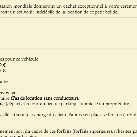
tation mondiale donneront un cachet exceptionnel à votre cérémoni
ront un souvenir indélébile de la location de ce petit bolide.
les pour ce véhicule:
9 €
5 €
aits:
onvoyage,
étaire
(Pas de location sans conducteur)
,
e (départ et retour au lieu de parking - domicile du propriétaire).
celle-ci sera à la charge du client. Sa mise en place se fera en étroite
énement sort du cadre de ces forfaits (forfaits supérieurs), n'hésitez 
t avec vos besoins.