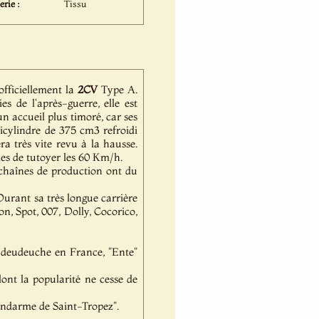
erie :
Tissu
officiellement la
2CV
Type A.
 de l'après-guerre, elle est
n accueil plus timoré, car ses
bicylindre de 375 cm3 refroidi
ra très vite revu à la hausse.
les de tutoyer les 60 Km/h.
 chaînes de production ont du
Durant sa très longue carrière
n, Spot, 007, Dolly, Cocorico,
 deudeuche en France, "Ente"
dont la popularité ne cesse de
gendarme de Saint-Tropez".