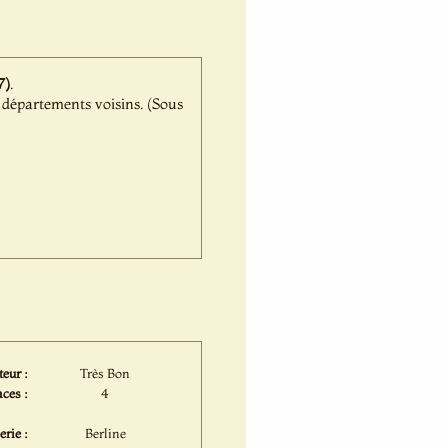
7)
.
 départements voisins. (Sous
eur :
Très Bon
ces :
4
rie :
Berline