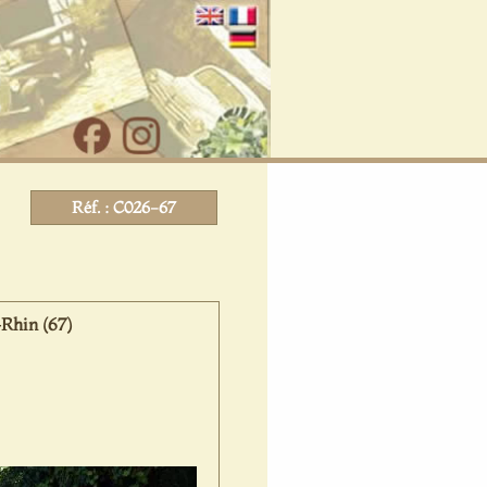
Réf. : C026-67
Rhin (67)