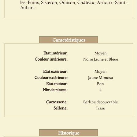
les-Bains, Sisteron, Oraison, Château-Arnoux-Saint-
Auban...
Caractéristiques
Etat intérieur :
Moyen
Couleur intérieure :
Noire Jaune et Bleue
Etat extérieur :
Moyen
Couleur extérieure :
Jaune Mimosa
Etat moteur :
Bon
Nbr de places :
4
Carrosserie :
Berline découvrable
Sellerie :
Tissu
Historique