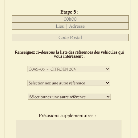
Etape 5 :
Renseignez ci-dessous la liste des références des véhicules qui
vous intéressent :
Première
sélection
:
Deuxième
sélection
:
Troisième
sélection
:
Précisions supplémentaires :