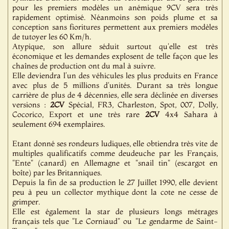
pour les premiers modèles un anémique 9CV sera très
rapidement optimisé. Néanmoins son poids plume et sa
conception sans fioritures permettent aux premiers modèles
de tutoyer les 60 Km/h.
Atypique, son allure séduit surtout qu'elle est très
économique et les demandes explosent de telle façon que les
chaînes de production ont du mal à suivre.
Elle deviendra l’un des véhicules les plus produits en France
avec plus de 5 millions d'unités. Durant sa très longue
carrière de plus de 4 décennies, elle sera déclinée en diverses
versions :
2CV
Spécial, FR3, Charleston, Spot, 007, Dolly,
Cocorico, Export et une très rare
2CV
4x4 Sahara à
seulement 694 exemplaires.
Etant donné ses rondeurs ludiques, elle obtiendra très vite de
multiples qualificatifs comme deudeuche par les Français,
"Ente" (canard) en Allemagne et "snail tin" (escargot en
boîte) par les Britanniques.
Depuis la fin de sa production le 27 Juillet 1990, elle devient
peu à peu un collector mythique dont la cote ne cesse de
grimper.
Elle est également la star de plusieurs longs métrages
français tels que "Le Corniaud" ou "Le gendarme de Saint-