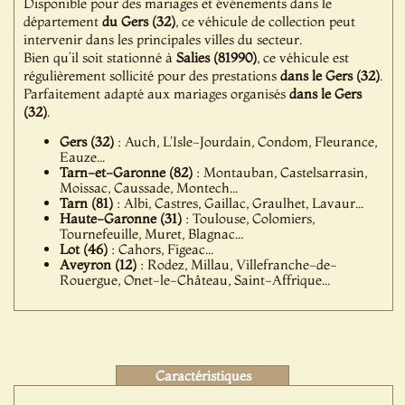
Disponible pour des mariages et événements dans le
département
du Gers (32)
, ce véhicule de collection peut
intervenir dans les principales villes du secteur.
Bien qu’il soit stationné à
Salies (81990)
, ce véhicule est
régulièrement sollicité pour des prestations
dans le Gers (32)
.
Parfaitement adapté aux mariages organisés
dans le Gers
(32)
.
Gers (32)
: Auch, L'Isle-Jourdain, Condom, Fleurance,
Eauze...
Tarn-et-Garonne (82)
: Montauban, Castelsarrasin,
Moissac, Caussade, Montech...
Tarn (81)
: Albi, Castres, Gaillac, Graulhet, Lavaur...
Haute-Garonne (31)
: Toulouse, Colomiers,
Tournefeuille, Muret, Blagnac...
Lot (46)
: Cahors, Figeac...
Aveyron (12)
: Rodez, Millau, Villefranche-de-
Rouergue, Onet-le-Château, Saint-Affrique...
Caractéristiques