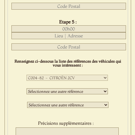
Etape 5 :
Renseignez ci-dessous la liste des références des véhicules qui
vous intéressent :
Première
sélection
:
Deuxième
sélection
:
Troisième
sélection
:
Précisions supplémentaires :