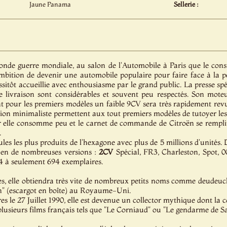
Jaune Panama
Sellerie :
conde guerre mondiale, au salon de l'Automobile à Paris que le co
ambition de devenir une automobile populaire pour faire face à la p
aussitôt accueillie avec enthousiasme par le grand public. La presse spé
de livraison sont considérables et souvent peu respectés. Son mot
ant pour les premiers modèles un faible 9CV sera très rapidement re
ption minimaliste permettent aux tout premiers modèles de tutoyer le
ar elle consomme peu et le carnet de commande de Citroën se remplit
.
ules les plus produits de l'hexagone avec plus de 5 millions d'unités.
e en de nombreuses versions :
2CV
Spécial, FR3, Charleston, Spot, 0
 à seulement 694 exemplaires.
es, elle obtiendra très vite de nombreux petits noms comme deudeuc
tin" (escargot en boîte) au Royaume-Uni.
s le 27 Juillet 1990, elle est devenue un collector mythique dont la c
 plusieurs films français tels que "Le Corniaud" ou "Le gendarme de S