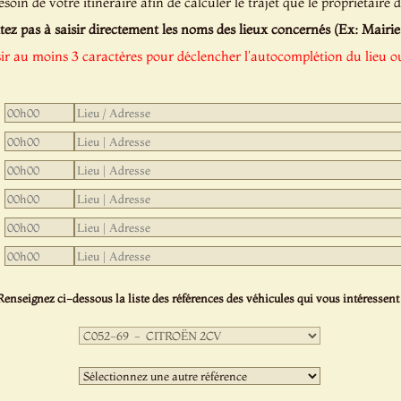
oin de votre itinéraire afin de calculer le trajet que le propriétaire d
tez pas à saisir directement les noms des lieux concernés (Ex: Mairie de
sir au moins 3 caractères pour déclencher l'autocomplétion du lieu ou
Renseignez ci-dessous la liste des références des véhicules qui vous intéressent 
Première
sélection
:
Deuxième
sélection