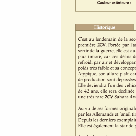
Couleur extérieure :
Historique
C’est au lendemain de la se
première
2CV
. Portée par l’
sortir de la guerre, elle est 
plus timoré, car ses délais 
refroidi par air et développ
poids très faible et sa conce
Atypique, son allure plaît c
de production sont dépassées
Elle deviendra l’un des véhic
de 42 ans, elle sera décliné
une très rare
2CV
Sahara 4x4
Au vu de ses formes original
par les Allemands et "snail 
Depuis les derniers exemplaire
Elle est également la star de