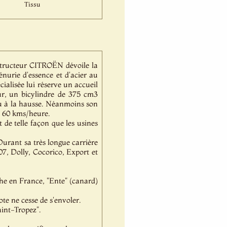
Tissu
nstructeur CITROËN dévoile la
énurie d'essence et d'acier au
cialisée lui réserve un accueil
eur, un bicylindre de 375 cm3
vu à la hausse. Néanmoins son
s 60 kms/heure.
 de telle façon que les usines
 Durant sa très longue carrière
07, Dolly, Cocorico, Export et
he en France, "Ente" (canard)
ote ne cesse de s'envoler.
aint-Tropez".