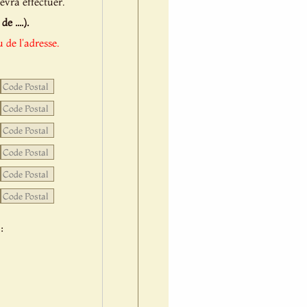
evra effectuer.
 ....).
 de l'adresse.
: