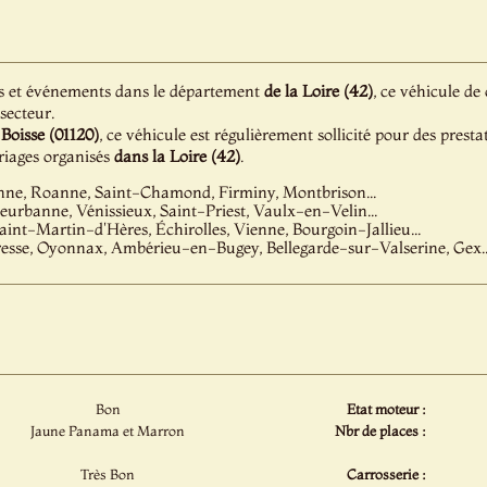
s et événements dans le département
de la Loire (42)
, ce véhicule de
 secteur.
Boisse (01120)
, ce véhicule est régulièrement sollicité pour des prest
iages organisés
dans la Loire (42)
.
nne, Roanne, Saint-Chamond, Firminy, Montbrison...
leurbanne, Vénissieux, Saint-Priest, Vaulx-en-Velin...
aint-Martin-d'Hères, Échirolles, Vienne, Bourgoin-Jallieu...
esse, Oyonnax, Ambérieu-en-Bugey, Bellegarde-sur-Valserine, Gex..
Bon
Etat moteur :
Jaune Panama et Marron
Nbr de places :
Très Bon
Carrosserie :