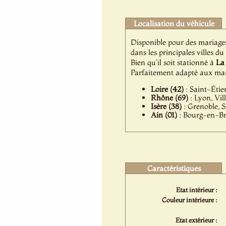
Localisation du véhicule
Disponible pour des mariage
dans les principales villes du
Bien qu’il soit stationné à
La 
Parfaitement adapté aux mar
Loire (42)
: Saint-Étie
Rhône (69)
: Lyon, Vil
Isère (38)
: Grenoble, S
Ain (01)
: Bourg-en-Br
Caractéristiques
Etat intérieur :
Couleur intérieure :
Etat extérieur :