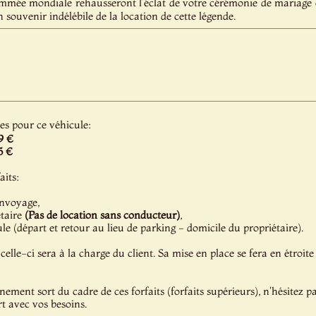
mmée mondiale rehausseront l’éclat de votre cérémonie de mariage 
 souvenir indélébile de la location de cette légende.
les pour ce véhicule:
9 €
5 €
aits:
onvoyage,
étaire
(Pas de location sans conducteur)
,
e (départ et retour au lieu de parking - domicile du propriétaire).
celle-ci sera à la charge du client. Sa mise en place se fera en étroite
énement sort du cadre de ces forfaits (forfaits supérieurs), n'hésitez 
t avec vos besoins.