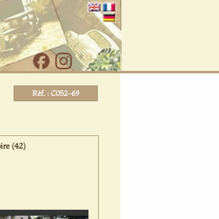
Réf. : C052-69
ire (42)