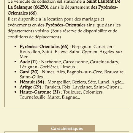
Ce véhicule de collection est stationné à
Saint Laurent De
La Salanque (66250)
, dans le département
des Pyrénées-
Orientales (66)
.
Il est disponible à la location pour des mariages et
événements en
des Pyrénées-Orientales
ainsi que dans les
départements voisins. (Sous réserve de disponibilité et de
conditions de déplacement)
Pyrénées-Orientales (66)
: Perpignan, Canet-en-
Roussillon, Saint-Estève, Saint-Cyprien, Argelès-sur-
Mer...
Aude (11)
: Narbonne, Carcassonne, Castelnaudary,
Lézignan-Corbières, Limoux...
Gard (30)
: Nîmes, Alès, Bagnols-sur-Cèze, Beaucaire,
Saint-Gilles...
Hérault (34)
: Montpellier, Béziers, Sète, Lunel, Agde...
Ariège (09)
: Pamiers, Foix, Lavelanet, Saint-Girons...
Haute-Garonne (31)
: Toulouse, Colomiers,
Tournefeuille, Muret, Blagnac...
Caractéristiques