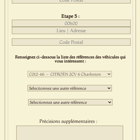
Etape 5 :
Renseignez ci-dessous la liste des références des véhicules qui
vous intéressent :
Première
sélection
:
Deuxième
sélection
:
Troisième
sélection
:
Précisions supplémentaires :