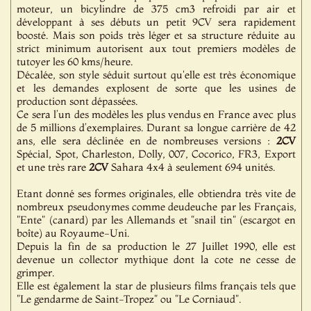
moteur, un bicylindre de 375 cm3 refroidi par air et
développant à ses débuts un petit 9CV sera rapidement
boosté. Mais son poids très léger et sa structure réduite au
strict minimum autorisent aux tout premiers modèles de
tutoyer les 60 kms/heure.
Décalée, son style séduit surtout qu'elle est très économique
et les demandes explosent de sorte que les usines de
production sont dépassées.
Ce sera l’un des modèles les plus vendus en France avec plus
de 5 millions d’exemplaires. Durant sa longue carrière de 42
ans, elle sera déclinée en de nombreuses versions :
2CV
Spécial, Spot, Charleston, Dolly, 007, Cocorico, FR3, Export
et une très rare
2CV
Sahara 4x4 à seulement 694 unités.
Etant donné ses formes originales, elle obtiendra très vite de
nombreux pseudonymes comme deudeuche par les Français,
"Ente" (canard) par les Allemands et "snail tin" (escargot en
boîte) au Royaume-Uni.
Depuis la fin de sa production le 27 Juillet 1990, elle est
devenue un collector mythique dont la cote ne cesse de
grimper.
Elle est également la star de plusieurs films français tels que
"Le gendarme de Saint-Tropez" ou "Le Corniaud".