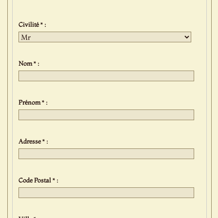
Civilité * :
Nom * :
Prénom * :
Adresse * :
Code Postal * :