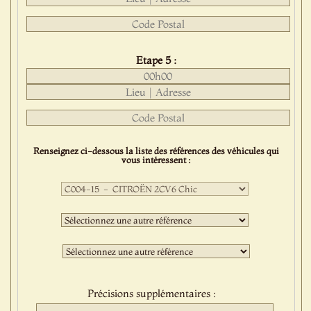
Etape 5 :
Renseignez ci-dessous la liste des références des véhicules qui
vous intéressent :
Première
sélection
:
Deuxième
sélection
:
Troisième
sélection
:
Précisions supplémentaires :