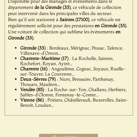
Disponible pour des mariages et événements dans le
département
de la Gironde (33)
, ce véhicule de collection
peut intervenir dans les principales villes du secteur.
Bien qu’il soit stationné à
Saintes (17100)
, ce véhicule est
régulièrement sollicité pour des prestations
en Gironde (33)
.
Une voiture de collection qui sublime les événements
en
Gironde (33)
.
Gironde (33)
: Bordeaux, Mérignac, Pessac, Talence,
Villenave-d'Ornon...
Charente-Maritime (17)
: La Rochelle, Saintes,
Rochefort, Royan, Aytré...
Charente (16)
: Angoulême, Cognac, Soyaux, Ruelle-
sur-Touvre, La Couronne...
Deux-Sèvres (79)
: Niort, Bressuire, Parthenay,
Thouars, Mauléon...
Vendée (85)
: La Roche-sur-Yon, Challans, Herbiers,
Sables-d'Olonne, Fontenay-le-Comte...
Vienne (86)
: Poitiers, Châtellerault, Buxerolles, Saint-
Benoît, Loudun...