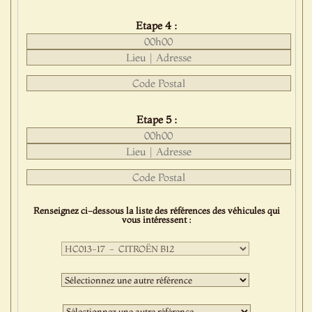
Etape 4 :
Etape 5 :
Renseignez ci-dessous la liste des références des véhicules qui
vous intéressent :
Première
sélection
:
Deuxième
sélection
:
Troisième