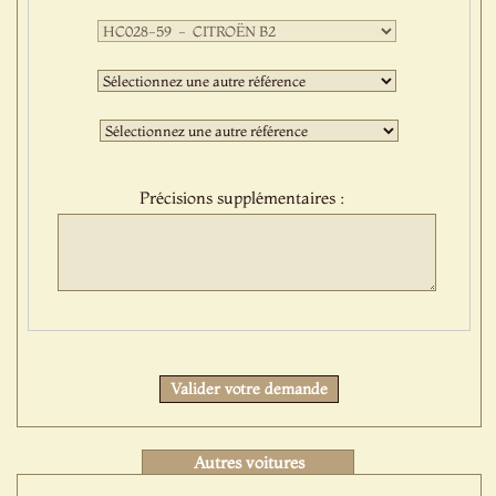
Première
sélection
:
Deuxième
sélection
:
Troisième
sélection
:
Précisions supplémentaires :
Protect
Valider votre demande
Autres voitures