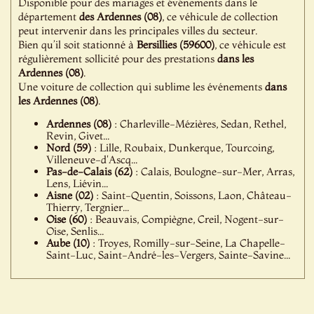
Disponible pour des mariages et événements dans le
département
des Ardennes (08)
, ce véhicule de collection
peut intervenir dans les principales villes du secteur.
Bien qu’il soit stationné à
Bersillies (59600)
, ce véhicule est
régulièrement sollicité pour des prestations
dans les
Ardennes (08)
.
Une voiture de collection qui sublime les événements
dans
les Ardennes (08)
.
Ardennes (08)
: Charleville-Mézières, Sedan, Rethel,
Revin, Givet...
Nord (59)
: Lille, Roubaix, Dunkerque, Tourcoing,
Villeneuve-d'Ascq...
Pas-de-Calais (62)
: Calais, Boulogne-sur-Mer, Arras,
Lens, Liévin...
Aisne (02)
: Saint-Quentin, Soissons, Laon, Château-
Thierry, Tergnier...
Oise (60)
: Beauvais, Compiègne, Creil, Nogent-sur-
Oise, Senlis...
Aube (10)
: Troyes, Romilly-sur-Seine, La Chapelle-
Saint-Luc, Saint-André-les-Vergers, Sainte-Savine...