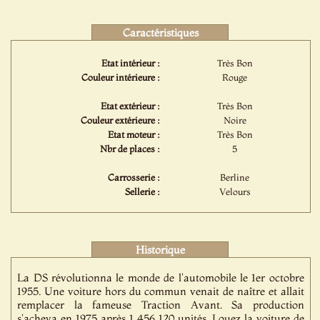
Caractéristiques
Etat intérieur :
Très Bon
Couleur intérieure :
Rouge
Etat extérieur :
Très Bon
Couleur extérieure :
Noire
Etat moteur :
Très Bon
Nbr de places :
5
Carrosserie :
Berline
Sellerie :
Velours
Historique
La DS révolutionna le monde de l'automobile le 1er octobre
1955. Une voiture hors du commun venait de naître et allait
remplacer la fameuse Traction Avant. Sa production
s'acheva en 1975 après 1 456 120 unités. Louez la voiture de