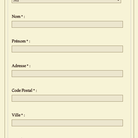
Nom * :
Prénom * :
Adresse * :
Code Postal * :
Ville * :