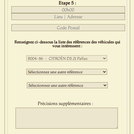
Etape 5 :
Renseignez ci-dessous la liste des références des véhicules qui
vous intéressent :
Première
sélection
:
Deuxième
sélection
:
Troisième
sélection
:
Précisions supplémentaires :
Protect